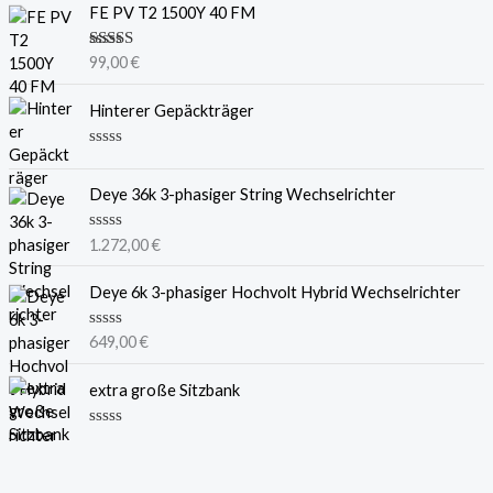
FE PV T2 1500Y 40 FM
Bewertet
99,00
€
mit
5.00
von 5
Hinterer Gepäckträger
B
e
w
Deye 36k 3-phasiger String Wechselrichter
e
r
t
B
1.272,00
€
e
e
t
w
m
e
Deye 6k 3-phasiger Hochvolt Hybrid Wechselrichter
i
r
t
t
0
e
B
649,00
€
v
t
e
o
m
w
n
i
e
extra große Sitzbank
5
t
r
0
t
v
e
B
o
t
e
n
m
w
5
i
e