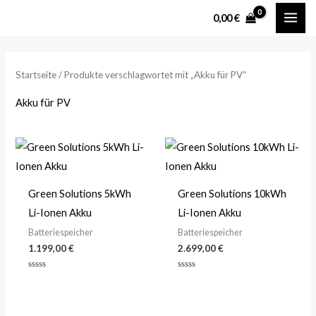
Zum
MAI
M
M
0,00
€
Inhalt
i
a
ME
springen
n
x
.
.
Startseite
/ Produkte verschlagwortet mit „Akku für PV“
P
P
Akku für PV
r
r
e
e
i
i
s
s
Green Solutions 5kWh
Green Solutions 10kWh
Li-Ionen Akku
Li-Ionen Akku
Batteriespeicher
Batteriespeicher
1.199,00
€
2.699,00
€
Bewertet
Bewertet
mit
mit
0
0
von
von
5
5