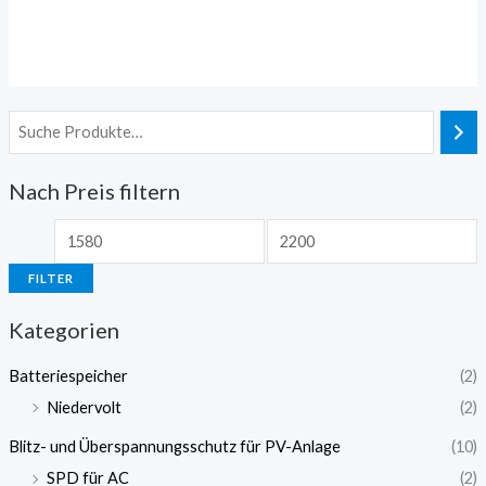
mit
0
von
5
Nach Preis filtern
FILTER
Kategorien
Batteriespeicher
(2)
Niedervolt
(2)
Blitz- und Überspannungsschutz für PV-Anlage
(10)
SPD für AC
(2)