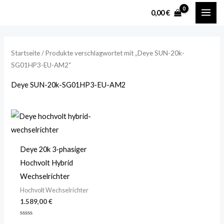
Zum
MAI
M
M
0,00
€
Inhalt
i
a
ME
springen
n
x
.
.
Startseite
/ Produkte verschlagwortet mit „Deye SUN-20k-
SG01HP3-EU-AM2“
P
P
r
r
Deye SUN-20k-SG01HP3-EU-AM2
e
e
i
i
s
s
Deye 20k 3-phasiger
Hochvolt Hybrid
Wechselrichter
Hochvolt Wechselrichter
1.589,00
€
Bewertet