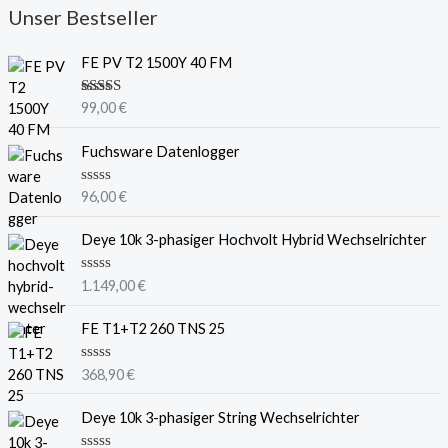
Unser Bestseller
FE PV T2 1500Y 40 FM
Bewertet
99,00
€
mit
5.00
von 5
Fuchsware Datenlogger
B
96,00
€
e
w
e
Deye 10k 3-phasiger Hochvolt Hybrid Wechselrichter
r
t
e
B
1.149,00
€
t
e
m
w
i
e
FE T1+T2 260 TNS 25
t
r
0
t
v
e
B
368,90
€
o
t
e
n
m
w
5
i
e
Deye 10k 3-phasiger String Wechselrichter
t
r
0
t