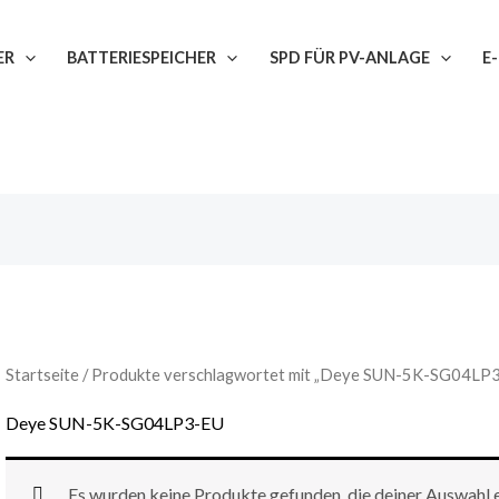
ER
BATTERIESPEICHER
SPD FÜR PV-ANLAGE
E
Startseite
/ Produkte verschlagwortet mit „Deye SUN-5K-SG04LP
Deye SUN-5K-SG04LP3-EU
Es wurden keine Produkte gefunden, die deiner Auswahl 