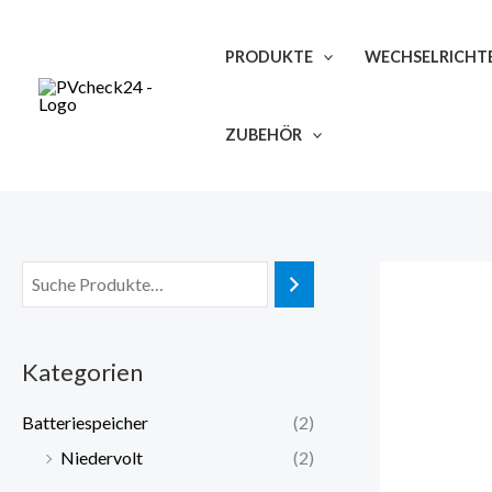
Zum
Inhalt
PRODUKTE
WECHSELRICHT
springen
ZUBEHÖR
Kategorien
Batteriespeicher
(2)
Niedervolt
(2)