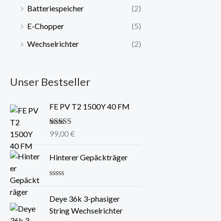
Batteriespeicher
(2)
E-Chopper
(5)
Wechselrichter
(2)
Unser Bestseller
FE PV T2 1500Y 40 FM
Bewertet mit
99,00
€
5.00
von 5
Hinterer Gepäckträger
B
e
Deye 36k 3-phasiger
w
e
String Wechselrichter
r