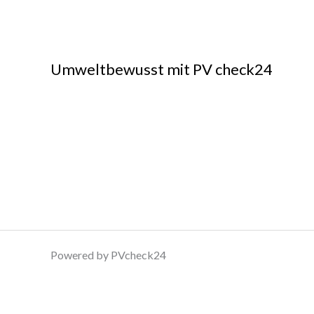
t
0
v
o
n
5
Umweltbewusst mit PV check24
Powered by PVcheck24