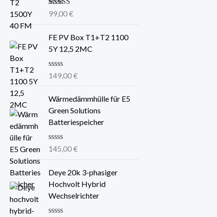
Bewertet mit
99,00
€
5.00
von 5
FE PV Box T1+T2 1100
5Y 12,5 2MC
B
149,00
€
e
w
e
Wärmedämmhülle für E5
r
Green Solutions
t
e
Batteriespeicher
t
m
i
B
145,00
€
t
e
0
w
v
e
Deye 20k 3-phasiger
o
r
Hochvolt Hybrid
n
t
5
e
Wechselrichter
t
m