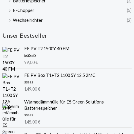
Batteriespeicher
(2)
E-Chopper
(5)
Wechselrichter
(2)
Unser Bestseller
FE PV T2 1500Y 40 FM
Bewertet
99,00
€
mit
5.00
von 5
FE PV Box T1+T2 1100 5Y 12,5 2MC
B
149,00
€
e
w
e
Wärmedämmhülle für E5 Green Solutions
r
Batteriespeicher
t
e
t
B
145,00
€
m
e
i
w
t
e