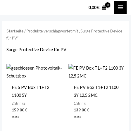
Zum
MAI
M
M
0,00
€
Inhalt
i
a
ME
springen
n
x
.
.
Startseite
/ Produkte verschlagwortet mit „Surge Protective Device
für PV“
P
P
r
r
Surge Protective Device für PV
e
e
i
i
s
s
FE S PV Box T1+T2
FE PV Box T1+T2 1100
1100 5Y
3Y 12,5 2MC
2 Strings
1 String
159,00
€
139,00
€
Bewertet
Bewertet
mit
mit
0
0