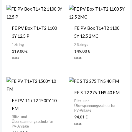
von
von
5
5
FE PV Box T1+T2 1100
FE PV Box T1+T2 1100
3Y 12,5 P
5Y 12,5 2MC
1 String
2 Strings
119,00
€
149,00
€
Bewertet
Bewertet
mit
mit
0
0
von
von
5
5
FE S T2 275 TNS 40 FM
FE PV T1+T2 1500Y 10
Blitz- und
Überspannungsschutz für
FM
PV-Anlage
Blitz- und
94,01
€
Überspannungsschutz für
PV-Anlage
Bewertet