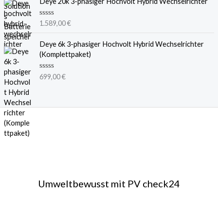
Deye 20k 3-phasiger Hochvolt Hybrid Wechselrichter
0
r
v
t
o
e
n
B
1.589,00
€
t
5
e
m
w
i
e
Deye 6k 3-phasiger Hochvolt Hybrid Wechselrichter
t
r
(Komplettpaket)
0
t
v
e
o
t
n
B
699,00
€
m
5
e
i
w
t
e
0
r
v
t
o
e
n
t
5
m
i
t
0
v
o
n
5
Umweltbewusst mit PV check24