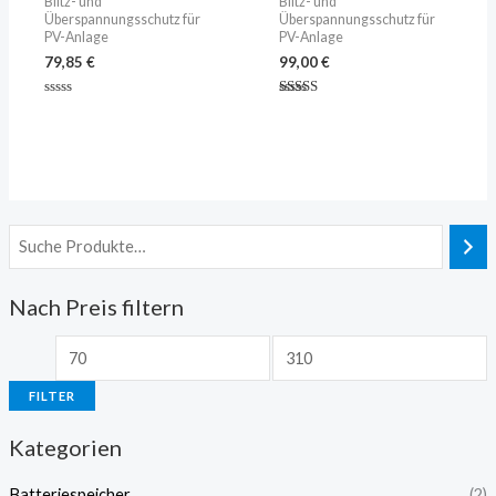
Blitz- und
Blitz- und
Überspannungsschutz für
Überspannungsschutz für
PV-Anlage
PV-Anlage
79,85
€
99,00
€
Bewertet
Bewertet
mit
mit
0
5.00
von
von 5
5
Nach Preis filtern
FILTER
Kategorien
Batteriespeicher
(2)