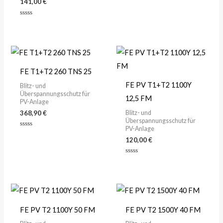
mit
141,00
€
0
von
5
Bewertet
mit
0
von
5
FE T1+T2 260 TNS 25
FE PV T1+T2 1100Y
Blitz- und
Überspannungsschutz für
12,5 FM
PV-Anlage
Blitz- und
368,90
€
Überspannungsschutz für
PV-Anlage
Bewertet
mit
120,00
€
0
von
5
Bewertet
mit
0
von
5
FE PV T2 1100Y 50 FM
FE PV T2 1500Y 40 FM