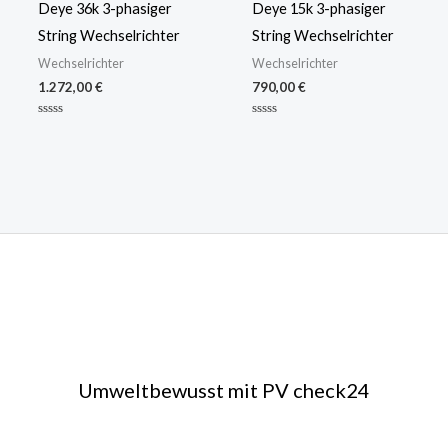
Deye 36k 3-phasiger
Deye 15k 3-phasiger
String Wechselrichter
String Wechselrichter
Wechselrichter
Wechselrichter
1.272,00
€
790,00
€
Bewertet
Bewertet
mit
mit
0
0
von
von
5
5
Umweltbewusst mit PV check24