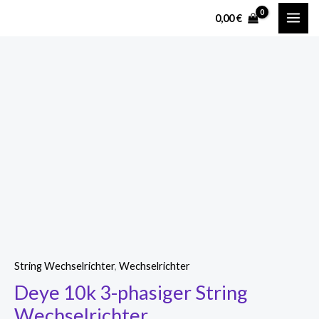
Zum
MAI
0,00
€
Inhalt
ME
springen
Deye
10k
3-
phasiger
String
Wechselrichter
Menge
String Wechselrichter
,
Wechselrichter
Deye 10k 3-phasiger String
Wechselrichter