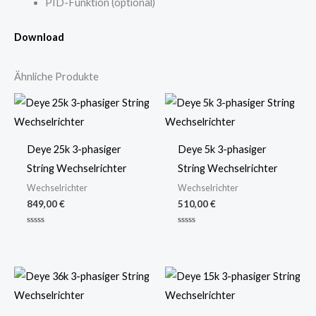
PID-Funktion (optional)
Download
Ähnliche Produkte
Deye 25k 3-phasiger
Deye 5k 3-phasiger
String Wechselrichter
String Wechselrichter
Wechselrichter
Wechselrichter
849,00
€
510,00
€
Bewertet
Bewertet
mit
mit
0
0
von
von
5
5