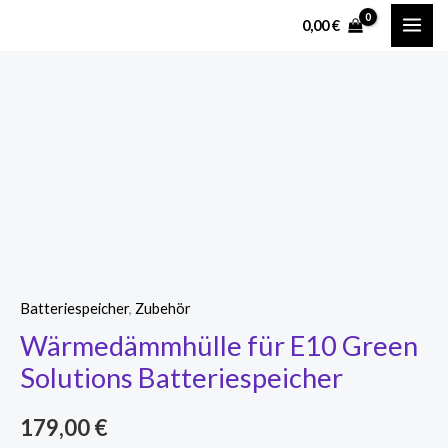
Zum
MAI
0,00
€
Inhalt
ME
springen
Wärmedämmhülle
für
E10
Green
Solutions
Batteriespeicher
Menge
Batteriespeicher
,
Zubehör
Wärmedämmhülle für E10 Green
Solutions Batteriespeicher
179,00
€