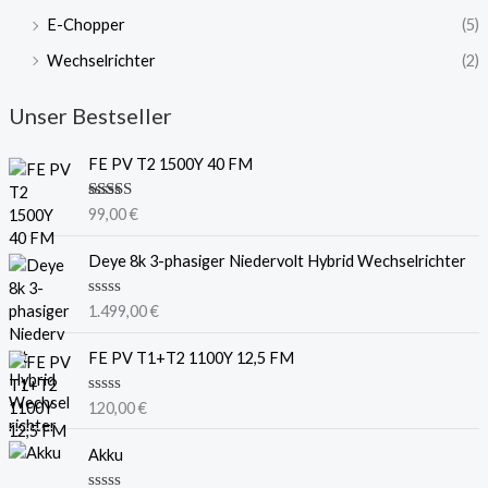
E-Chopper
(5)
Wechselrichter
(2)
Unser Bestseller
FE PV T2 1500Y 40 FM
Bewertet
99,00
€
mit
5.00
von 5
Deye 8k 3-phasiger Niedervolt Hybrid Wechselrichter
B
1.499,00
€
e
w
e
FE PV T1+T2 1100Y 12,5 FM
r
t
e
B
120,00
€
t
e
m
w
i
e
Akku
t
r
0
t