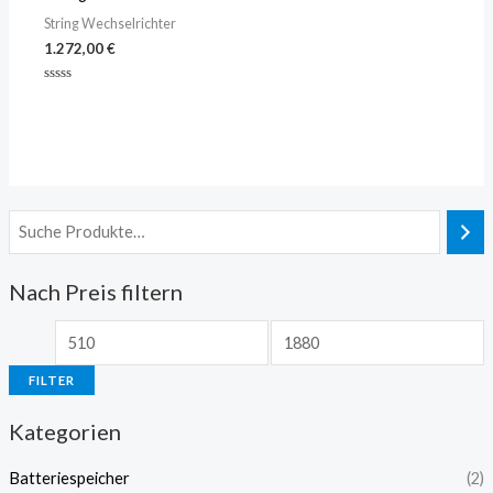
String Wechselrichter
1.272,00
€
Bewertet
mit
0
von
5
Nach Preis filtern
FILTER
Kategorien
Batteriespeicher
(2)