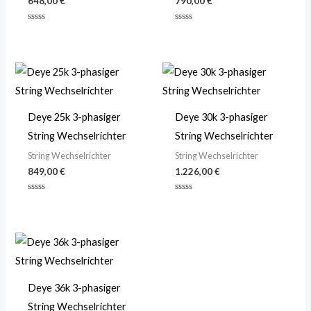
648,00
€
790,00
€
Bewertet
Bewertet
mit
mit
0
0
von
von
5
5
Deye 25k 3-phasiger
Deye 30k 3-phasiger
String Wechselrichter
String Wechselrichter
String Wechselrichter
String Wechselrichter
849,00
€
1.226,00
€
Bewertet
Bewertet
mit
mit
0
0
von
von
5
5
Deye 36k 3-phasiger
String Wechselrichter