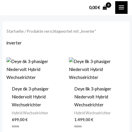
Zum
MAI
M
M
0,00
€
Inhalt
i
a
ME
springen
n
x
.
.
Startseite
/ Produkte verschlagwortet mit „inverter“
P
P
inverter
r
r
e
e
i
i
s
s
Deye 6k 3-phasiger
Deye 8k 3-phasiger
Niedervolt Hybrid
Niedervolt Hybrid
Wechselrichter
Wechselrichter
Hybrid Wechselrichter
Hybrid Wechselrichter
699,00
€
1.499,00
€
Bewertet
Bewertet